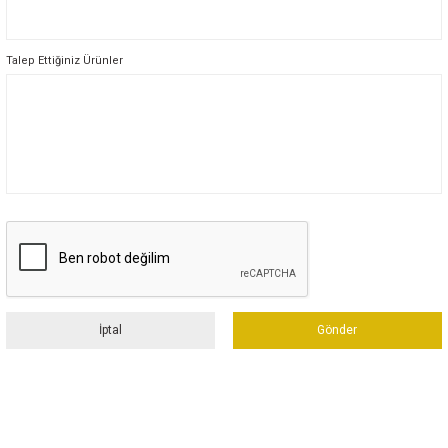
Bot
Talep Ettiğiniz Ürünler
Outdoor
Terlik
ü
İptal
Gönder