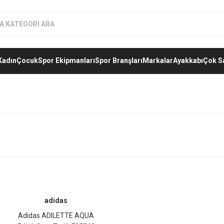
Kadın
Çocuk
Spor Ekipmanları
Spor Branşları
Markalar
Ayakkabı
Çok S
adidas
Adidas ADILETTE AQUA