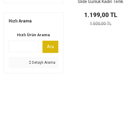
Slide Günlük Kadın Terlik
Cz7836-001
1.199,00 TL
Hızlı Arama
1.500,00 TL
Hızlı Ürün Arama
Ara
Detaylı Arama
Üyelik
Özgür Spor, spor tutkunlarının özgürce alışveriş
Yeni Üyelik