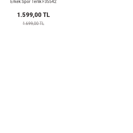
Erkek Spor Terlik F35542
1.599,00 TL
1.699,00 TL
Kurumsal
Alışver
İletişim
Mesafeli S