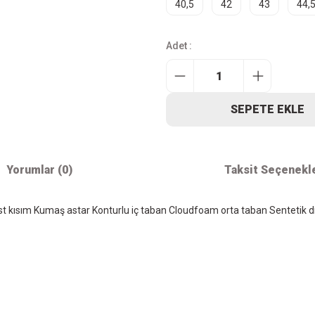
40,5
42
43
44,
Adet :
SEPETE EKLE
Yorumlar (0)
Taksit Seçenekl
üst kısım Kumaş astar Konturlu iç taban Cloudfoam orta taban Sentetik d
iz gördüğünüz noktaları öneri formunu kullanarak tarafımıza iletebilirsiniz.
Bu ürüne ilk yorumu siz yapın!
Kurumsal
Alışver