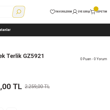
FAVORILERIM
ÜYE GIRIŞI
SEPETIM
atanlar
kek Terlik GZ5921
0 Puan - 0 Yorum
,00 TL
2.259,00 TL