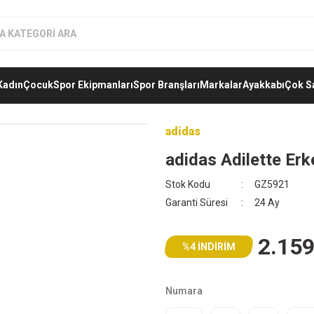
Kadın
Çocuk
Spor Ekipmanları
Spor Branşları
Markalar
Ayakkabı
Çok S
adidas
adidas Adilette Er
Stok Kodu
GZ5921
Garanti Süresi
24 Ay
2.159
%4 İNDİRİM
Numara