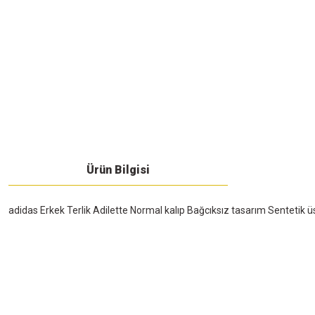
Ürün Bilgisi
adidas Erkek Terlik Adilette Normal kalıp Bağcıksız tasarım Sentetik 
Bu ürünün fiyat bilgisi, resim, ürün açıklamalarında ve diğer konularda yeters
Görüş ve önerileriniz için teşekkür ederiz.
Üyelik
Ürün resmi kalitesiz, bozuk veya görüntülenemiyor.