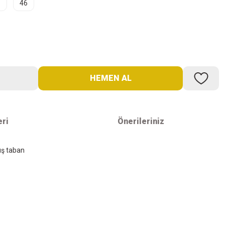
5
46
HEMEN AL
eri
Önerileriniz
ış taban
iş
İletişim Bilgilerimiz