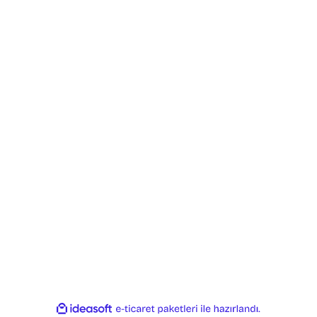
Yorum Yaz
İletişim
Mesafeli S
Sözleşmes
İletişim Formu
Gizlilik ve 
nuttum
Havale Bildirim
Formu
İptal İade 
Kargo Takibi
Kişisel Veri
Politikası
Gönder
ile
ideasoft
e-