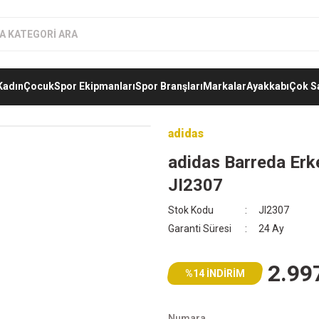
Kadın
Çocuk
Spor Ekipmanları
Spor Branşları
Markalar
Ayakkabı
Çok S
adidas
adidas Barreda Erk
JI2307
Stok Kodu
JI2307
Garanti Süresi
24 Ay
2.99
%14 İNDİRİM
Numara