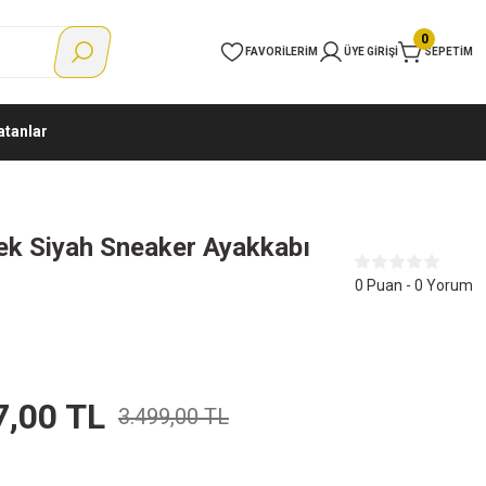
0
FAVORILERIM
ÜYE GIRIŞI
SEPETIM
atanlar
ek Siyah Sneaker Ayakkabı
0 Puan - 0 Yorum
7,00 TL
3.499,00 TL