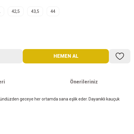
2
42,5
43,5
44
HEMEN AL
eri
Önerileriniz
ey, gündüzden geceye her ortamda sana eşlik eder. Dayanıklı kauçuk