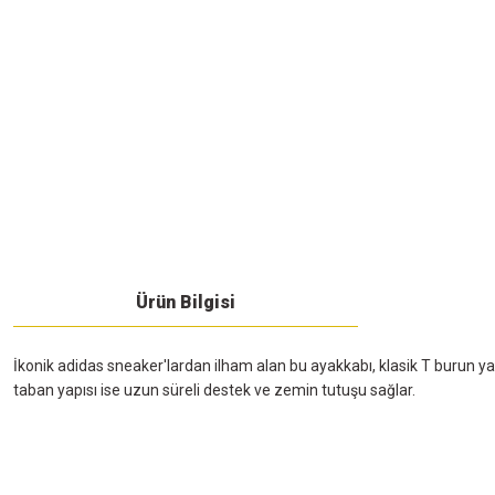
Ürün Bilgisi
İkonik adidas sneaker'lardan ilham alan bu ayakkabı, klasik T burun ya
taban yapısı ise uzun süreli destek ve zemin tutuşu sağlar.
Bu ürünün fiyat bilgisi, resim, ürün açıklamalarında ve diğer konularda yeters
Görüş ve önerileriniz için teşekkür ederiz.