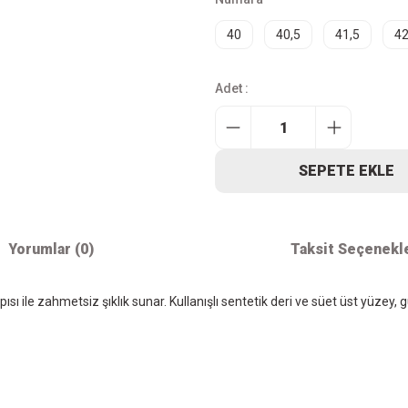
40
40,5
41,5
4
Adet :
SEPETE EKLE
Yorumlar (0)
Taksit Seçenekl
pısı ile zahmetsiz şıklık sunar. Kullanışlı sentetik deri ve süet üst yüz
iz gördüğünüz noktaları öneri formunu kullanarak tarafımıza iletebilirsiniz.