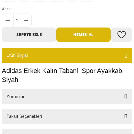
Bot
Adet :
Outdoor
SEPETE EKLE
HEMEN AL
Terlik
Ürün Bilgisi
Adidas Erkek Kalın Tabanlı Spor Ayakkabı
Siyah
ü
Yorumlar
Taksit Seçenekleri
Bu ürüne ilk yorumu siz yapın!