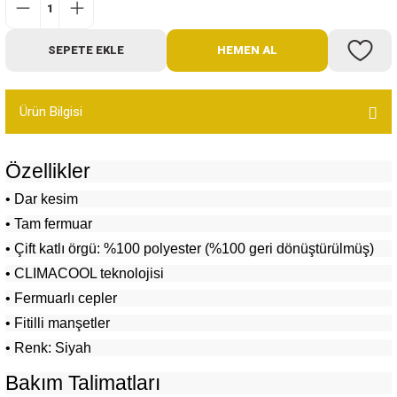
Bot
SEPETE EKLE
HEMEN AL
Outdoor
Terlik
Ürün Bilgisi
Özellikler
• Dar kesim
• Tam fermuar
ü
• Çift katlı örgü: %100 polyester (%100 geri dönüştürülmüş)
• CLIMACOOL teknolojisi
• Fermuarlı cepler
• Fitilli manşetler
• Renk: Siyah
Bakım Talimatları