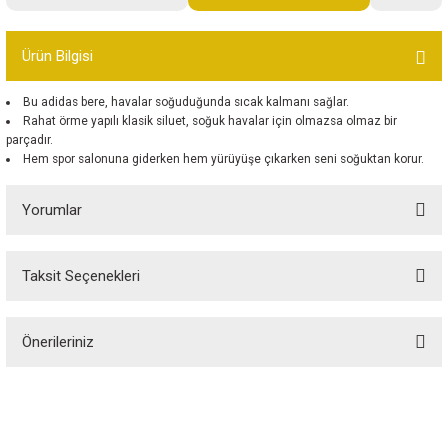
Bot
Ürün Bilgisi
Outdoor
Bu adidas bere, havalar soğuduğunda sıcak kalmanı sağlar.
Rahat örme yapılı klasik siluet, soğuk havalar için olmazsa olmaz bir
Terlik
parçadır.
Hem spor salonuna giderken hem yürüyüşe çıkarken seni soğuktan korur.
Yorumlar
ü
Taksit Seçenekleri
Bu ürüne ilk yorumu siz yapın!
Önerileriniz
Yorum Yaz
Bu ürünün fiyat bilgisi, resim, ürün açıklamalarında ve diğer konularda
yetersiz gördüğünüz noktaları öneri formunu kullanarak tarafımıza
iletebilirsiniz.
Görüş ve önerileriniz için teşekkür ederiz.