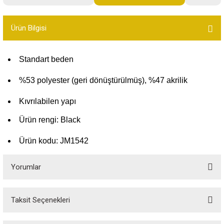
Bot
Ürün Bilgisi
Outdoor
Standart beden
Terlik
%53 polyester (geri dönüştürülmüş), %47 akrilik
Kıvrılabilen yapı
Ürün rengi: Black
ü
Ürün kodu: JM1542
Yorumlar
Taksit Seçenekleri
Bu ürüne ilk yorumu siz yapın!