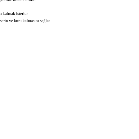
kalmak isterler.
serin ve kuru kalmasını sağlar.
iz gördüğünüz noktaları öneri formunu kullanarak tarafımıza iletebilirsiniz.
Bu ürüne ilk yorumu siz yapın!
Kurumsal
Alışver
Yorum Yaz
İletişim
Mesafeli S
Sözleşme
İletişim Formu
Gizlilik ve 