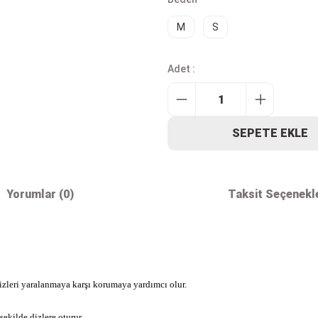
M
S
Adet :
SEPETE EKLE
Yorumlar (0)
Taksit Seçenekle
dizleri yaralanmaya karşı korumaya yardımcı olur.
kilde dizlere oturur.