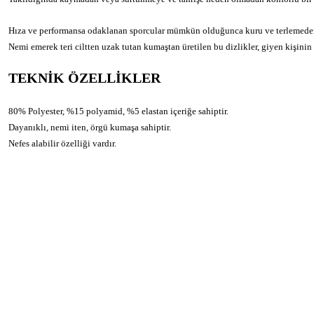
Hıza ve performansa odaklanan sporcular mümkün olduğunca kuru ve terlemeden 
Nemi emerek teri ciltten uzak tutan kumaştan üretilen bu dizlikler, giyen kişinin 
TEKNİK ÖZELLİKLER
80% Polyester, %15 polyamid, %5 elastan içeriğe sahiptir.
Dayanıklı, nemi iten, örgü kumaşa sahiptir.
Nefes alabilir özelliği vardır.
Bu ürünün fiyat bilgisi, resim, ürün açıklamalarında ve diğer konularda yeters
Görüş ve önerileriniz için teşekkür ederiz.
Üyelik
Ürün resmi kalitesiz, bozuk veya görüntülenemiyor.
Ürün açıklamasında eksik bilgiler bulunuyor.
Özgür Spor, spor tutkunlarının özgürce alışveriş
Yeni Üyelik
yapabileceği, spor ekipmanlarına erişebileceği bir
Ürün bilgilerinde hatalar bulunuyor.
Üye Girişi
platformdur. 1988 yılında kurulan Özgür Spor,
Ürün fiyatı diğer sitelerden daha pahalı.