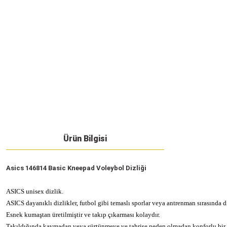
Ürün Bilgisi
Asics 146814 Basic Kneepad Voleybol Dizliği
ASICS unisex dizlik.
ASICS dayanıklı dizlikler, futbol gibi temaslı sporlar veya antrenman sırasında 
Esnek kumaştan üretilmiştir ve takıp çıkarması kolaydır.
Takıldığında kaymadan veya sürtünmeye ve tahrişe neden olmadan konforlu bir şe