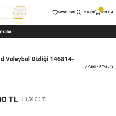
FAVORILERIM
ÜYE GIRIŞI
SEPETIM
tanlar
d Voleybol Dizliği 146814-
0 Puan - 0 Yorum
00 TL
1.159,00 TL