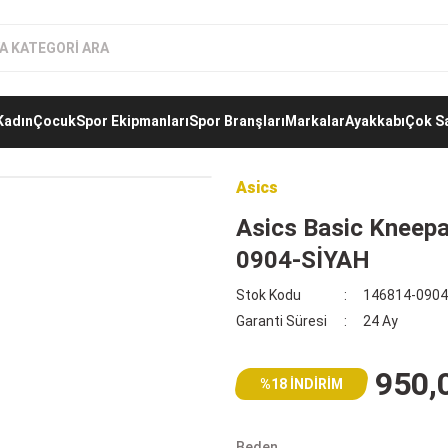
Kadın
Çocuk
Spor Ekipmanları
Spor Branşları
Markalar
Ayakkabı
Çok Sa
Asics
Asics Basic Kneepa
0904-SİYAH
Stok Kodu
146814-0904
Garanti Süresi
24 Ay
950,
%18 İNDİRİM
Beden