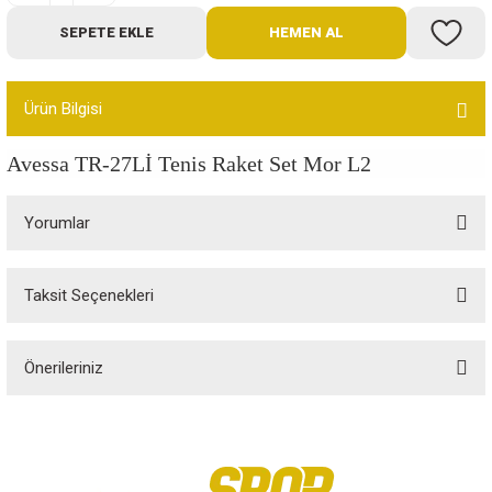
Bot
SEPETE EKLE
HEMEN AL
Outdoor
Ürün Bilgisi
Terlik
Avessa
TR-27Lİ Tenis Raket Set Mor L2
Yorumlar
Taksit Seçenekleri
ü
Bu ürüne ilk yorumu siz yapın!
Önerileriniz
Yorum Yaz
Bu ürünün fiyat bilgisi, resim, ürün açıklamalarında ve diğer konularda
yetersiz gördüğünüz noktaları öneri formunu kullanarak tarafımıza
iletebilirsiniz.
Görüş ve önerileriniz için teşekkür ederiz.