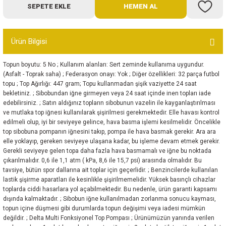
SEPETE EKLE
HEMEN AL
Bot
Outdoor
Ürün Bilgisi
Terlik
Topun boyutu: 5 No ; Kullanım alanları: Sert zeminde kullanıma uygundur.
(Asfalt - Toprak saha) ; Federasyon onayı: Yok ; Diğer özellikleri: 32 parça futbol
topu ; Top Ağırlığı: 447 gram; Topu kullanmadan şişik vaziyette 24 saat
bekletiniz. ; Sibobundan iğne girmeyen veya 24 saat içinde inen topları iade
edebilirsiniz. ; Satın aldığınız topların sibobunun vazelin ile kayganlaştırılması
ve mutlaka top iğnesi kullanılarak şişirilmesi gerekmektedir. Elle havası kontrol
edilmeli olup, iyi bir seviyeye gelince, hava basma işlemi kesilmelidir. Öncelikle
top sibobuna pompanın iğnesini takıp, pompa ile hava basmak gerekir. Ara ara
ü
elle yoklayıp, gereken seviyeye ulaşana kadar, bu işleme devam etmek gerekir.
Gerekli seviyeye gelen topa daha fazla hava basmamalı ve iğne bu noktada
çıkarılmalıdır. 0,6 ile 1,1 atm ( kPa, 8,6 ile 15,7 psi) arasında olmalıdır. Bu
tavsiye, bütün spor dallarına ait toplar için geçerlidir. ; Benzincilerde kullanılan
lastik şişirme aparatları ile kesinlikle şişirilmemelidir. Yüksek basınçlı cihazlar
toplarda ciddi hasarlara yol açabilmektedir. Bu nedenle, ürün garanti kapsamı
dışında kalmaktadır. ; Sibobun iğne kullanılmadan zorlanma sonucu kayması,
topun içine düşmesi gibi durumlarda topun değişimi veya iadesi mümkün
değildir. ; Delta Multi Fonksiyonel Top Pompası ; Ürünümüzün yanında verilen