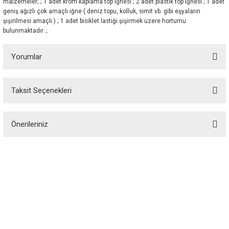
malzemeler; ; 1 adet krom kaplama top iğnesi ; 2 adet plastik top iğnesi ; 1 adet
geniş ağızlı çok amaçlı iğne ( deniz topu, kolluk, simit vb. gibi eşyaların
şişirilmesi amaçlı ) ; 1 adet bisiklet lastiği şişirmek üzere hortumu
bulunmaktadır. ;
Yorumlar
Taksit Seçenekleri
Bu ürüne ilk yorumu siz yapın!
Önerileriniz
Yorum Yaz
Bu ürünün fiyat bilgisi, resim, ürün açıklamalarında ve diğer konularda
yetersiz gördüğünüz noktaları öneri formunu kullanarak tarafımıza
iletebilirsiniz.
Görüş ve önerileriniz için teşekkür ederiz.
Özgür Spor, spor tutkunlarının özgürce alışveriş yapabileceği, spor
ekipmanlarına erişebileceği bir platformdur. 1988 yılında kurulan Özgür Spor,
Ürün resmi kalitesiz, bozuk veya görüntülenemiyor.
spor dünyasındaki kaliteli ekipmanları elde etmek için vazgeçilmez bir alışveriş
sitesidir.
Ürün açıklamasında eksik bilgiler bulunuyor.