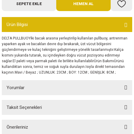
SEPETE EKLE
HEMEN AL
Bot
Outdoor
Ürün Bilgisi
Terlik
DELTA PULLBUOYİki bacak arasına yerleştirilip kullanılan pullbuoy, antrenman
yaparken ayak ve bacakları devre dışı bırakarak, üst vücut bölgesini
güçlendirmeye ve kulaç tekniğini geliştirmeye yönelik tasarlanmıştır.Kalça
kısmını yukarıda tutarak, su içindeyken doğru vücut pozisyonu edinmeyi
sağlar.El paleti veya parmak paleti ile birlikte kullanılabilirÜrün BakımıÜrünü
kullandıktan sonra, temiz ve soğuk suyla durulayın.Isıyla direkt temasından
kaçının.Mavi / Beyaz ; UZUNLUK: 23CM ; BOY: 12CM ; GENİŞLİK: 8CM ;
ü
Yorumlar
Taksit Seçenekleri
Bu ürüne ilk yorumu siz yapın!
Önerileriniz
Yorum Yaz