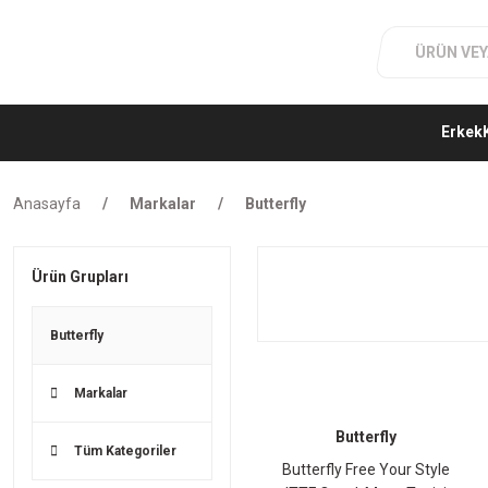
Erkek
Anasayfa
Markalar
Butterfly
Ürün Grupları
Butterfly
Markalar
Butterfly
Tüm Kategoriler
Butterfly Free Your Style