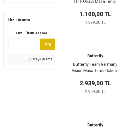
ITTF Onaylı Masa Tenisi
Raketi - 85205
1.100,00 TL
Hızlı Arama
1.399,00 TL
Hızlı Ürün Arama
Ara
Butterfly
Detaylı Arama
Butterfly Team Germany
Vision Masa Tenisi Raketi -
85092
2.939,00 TL
2.999,00 TL
Butterfly