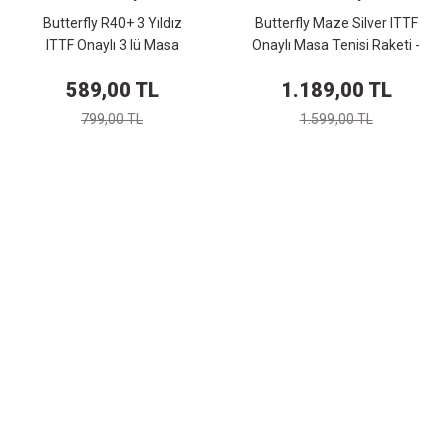
Butterfly R40+ 3 Yıldız
Butterfly Maze Silver ITTF
ITTF Onaylı 3 lü Masa
Onaylı Masa Tenisi Raketi -
Tenisi Maç Topu 85144
85060
589,00 TL
1.189,00 TL
799,00 TL
1.599,00 TL