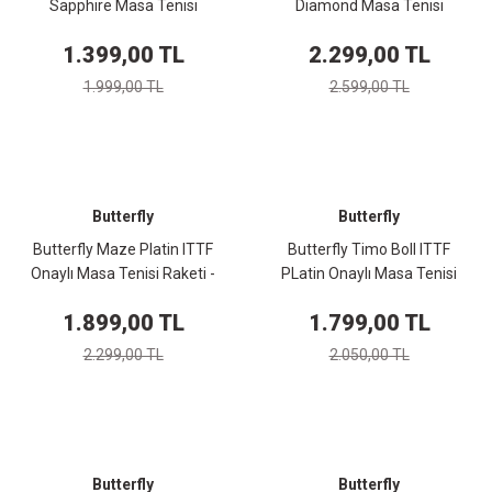
Sapphire Masa Tenisi
Diamond Masa Tenisi
Raketi 85023
Raketi 85034
1.399,00 TL
2.299,00 TL
1.999,00 TL
2.599,00 TL
Butterfly
Butterfly
Butterfly Maze Platin ITTF
Butterfly Timo Boll ITTF
Onaylı Masa Tenisi Raketi -
PLatin Onaylı Masa Tenisi
85064
Raketi - 85026S
1.899,00 TL
1.799,00 TL
2.299,00 TL
2.050,00 TL
Butterfly
Butterfly