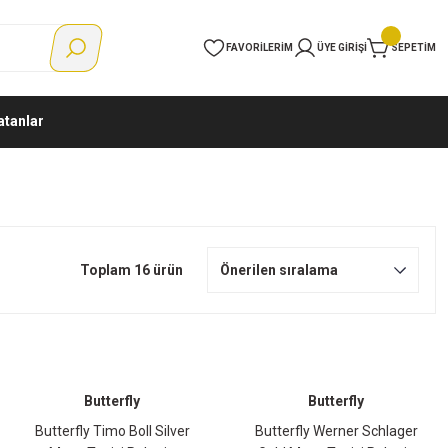
FAVORILERIM
ÜYE GIRIŞI
SEPETIM
atanlar
Toplam 16 ürün
Butterfly
Butterfly
Butterfly Timo Boll Silver
Butterfly Werner Schlager