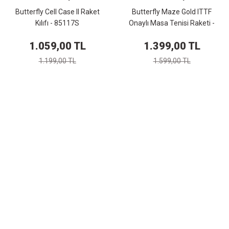
Butterfly Cell Case II Raket
Butterfly Maze Gold ITTF
Kılıfı - 85117S
Onaylı Masa Tenisi Raketi -
85062
1.059,00 TL
1.399,00 TL
1.199,00 TL
1.599,00 TL