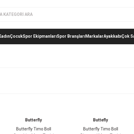
Kadın
Çocuk
Spor Ekipmanları
Spor Branşları
Markalar
Ayakkabı
Çok S
Butterfly
Buttefly
Butterfly Timo Boll
Butterfly Timo Boll