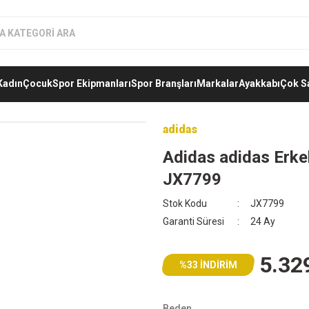
Kadın
Çocuk
Spor Ekipmanları
Spor Branşları
Markalar
Ayakkabı
Çok S
adidas
Adidas adidas Erk
JX7799
Stok Kodu
JX7799
Garanti Süresi
24 Ay
5.32
%33 İNDİRİM
Beden