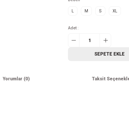
L
M
S
XL
Adet :
SEPETE EKLE
Yorumlar (0)
Taksit Seçenekl
iz gördüğünüz noktaları öneri formunu kullanarak tarafımıza iletebilirsiniz.