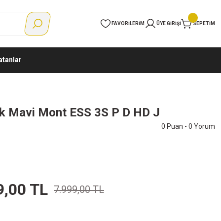
FAVORILERIM
ÜYE GIRIŞI
SEPETIM
atanlar
ek Mavi Mont ESS 3S P D HD J
0 Puan - 0 Yorum
9,00 TL
7.999,00 TL