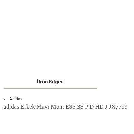
Ürün Bilgisi
Adidas
adidas Erkek Mavi Mont ESS 3S P D HD J JX7799
Bu ürünün fiyat bilgisi, resim, ürün açıklamalarında ve diğer konularda yeters