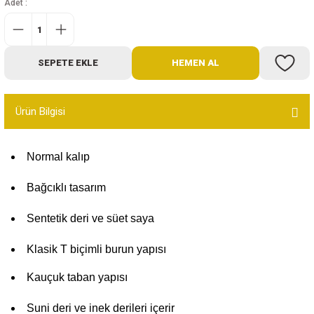
Adet :
Bot
Outdoor
SEPETE EKLE
HEMEN AL
Terlik
Ürün Bilgisi
Normal kalıp
Bağcıklı tasarım
ü
Sentetik deri ve süet saya
Klasik T biçimli burun yapısı
Kauçuk taban yapısı
Suni deri ve inek derileri içerir