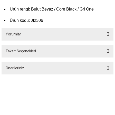
Ürün rengi: Bulut Beyaz / Core Black / Gri One
Ürün kodu: JI2306
Yorumlar
Taksit Seçenekleri
Bu ürüne ilk yorumu siz yapın!
Önerileriniz
Yorum Yaz
Bu ürünün fiyat bilgisi, resim, ürün açıklamalarında ve diğer konularda
yetersiz gördüğünüz noktaları öneri formunu kullanarak tarafımıza
iletebilirsiniz.
Görüş ve önerileriniz için teşekkür ederiz.
Özgür Spor, spor tutkunlarının özgürce alışveriş yapabileceği, spor
ekipmanlarına erişebileceği bir platformdur. 1988 yılında kurulan Özgür Spor,
Ürün resmi kalitesiz, bozuk veya görüntülenemiyor.
spor dünyasındaki kaliteli ekipmanları elde etmek için vazgeçilmez bir alışveriş
sitesidir.