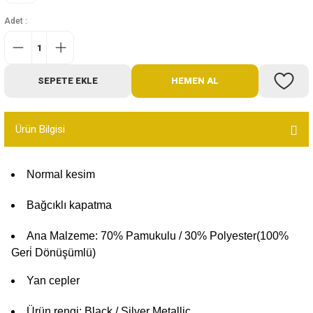
Bot
Adet :
Outdoor
SEPETE EKLE
HEMEN AL
Terlik
Ürün Bilgisi
Normal kesim
ü
Bağcıklı kapatma
Ana Malzeme: 70% Pamukulu / 30% Polyester(100%
Geri̇ Dönüşümlü)
Yan cepler
Ürün rengi: Black / Silver Metallic