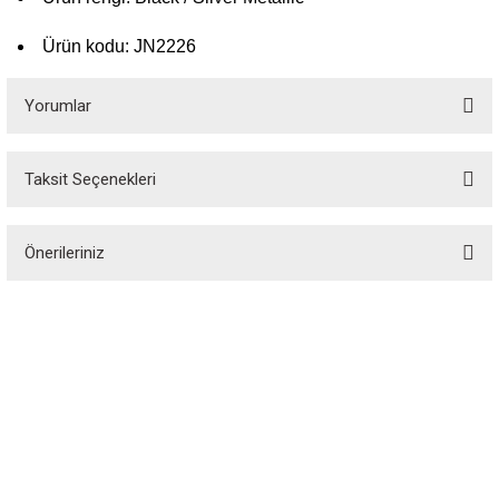
Ürün kodu: JN2226
Yorumlar
Taksit Seçenekleri
Bu ürüne ilk yorumu siz yapın!
Önerileriniz
Yorum Yaz
Bu ürünün fiyat bilgisi, resim, ürün açıklamalarında ve diğer konularda
yetersiz gördüğünüz noktaları öneri formunu kullanarak tarafımıza
iletebilirsiniz.
Görüş ve önerileriniz için teşekkür ederiz.
Özgür Spor, spor tutkunlarının özgürce alışveriş yapabileceği, spor
ekipmanlarına erişebileceği bir platformdur. 1988 yılında kurulan Özgür Spor,
Ürün resmi kalitesiz, bozuk veya görüntülenemiyor.
spor dünyasındaki kaliteli ekipmanları elde etmek için vazgeçilmez bir alışveriş
sitesidir.
Ürün açıklamasında eksik bilgiler bulunuyor.
Ürün bilgilerinde hatalar bulunuyor.