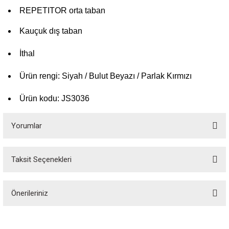
REPETITOR orta taban
Kauçuk dış taban
İthal
Ürün rengi: Siyah / Bulut Beyazı / Parlak Kırmızı
Ürün kodu: JS3036
Yorumlar
Taksit Seçenekleri
Bu ürüne ilk yorumu siz yapın!
Önerileriniz
Yorum Yaz
Bu ürünün fiyat bilgisi, resim, ürün açıklamalarında ve diğer konularda
yetersiz gördüğünüz noktaları öneri formunu kullanarak tarafımıza