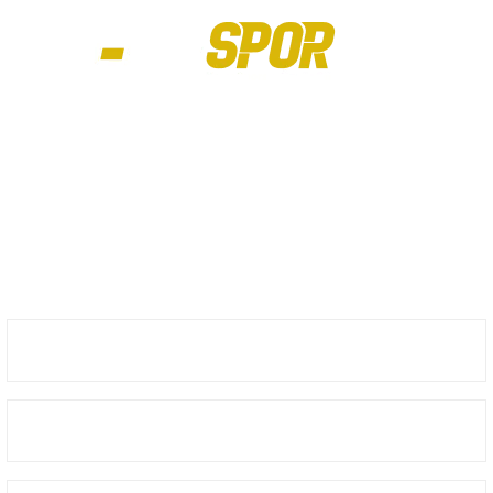
iletebilirsiniz.
Görüş ve önerileriniz için teşekkür ederiz.
Ürün resmi kalitesiz, bozuk veya görüntülenemiyor.
Özgür Spor, spor tutkunlarının özgürce alışveriş yapabileceği, spor
Ürün açıklamasında eksik bilgiler bulunuyor.
ekipmanlarına erişebileceği bir platformdur. 1988 yılında kurulan Özgür Spor,
spor dünyasındaki kaliteli ekipmanları elde etmek için vazgeçilmez bir alışveriş
Ürün bilgilerinde hatalar bulunuyor.
sitesidir.
Ürün fiyatı diğer sitelerden daha pahalı.
Bu ürüne benzer farklı alternatifler olmalı.
8441808249
Üyelik
Gönder
Kurumsal