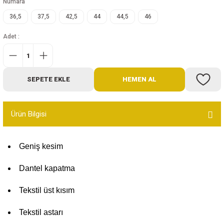
Numara
Bot
36,5
37,5
42,5
44
44,5
46
Outdoor
Adet :
Terlik
SEPETE EKLE
HEMEN AL
Ürün Bilgisi
ü
Geniş kesim
Dantel kapatma
Tekstil üst kısım
Tekstil astarı