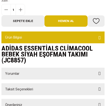
Adet :
Bot
Outdoor
SEPETE EKLE
HEMEN AL
Terlik
Ürün Bilgisi
ADIDAS ESSENTIALS CLIMACOOL
BEBEK SIYAH EŞOFMAN TAKIMI
(JC8857)
ü
Yorumlar
Taksit Seçenekleri
Bu ürüne ilk yorumu siz yapın!
Önerileriniz