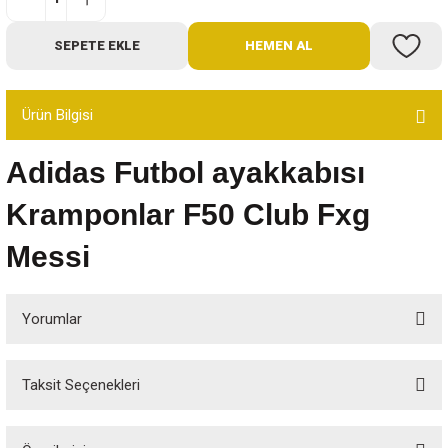
Bot
SEPETE EKLE
HEMEN AL
Outdoor
Ürün Bilgisi
Terlik
Adidas Futbol ayakkabısı
Kramponlar F50 Club Fxg
Messi
ü
Yorumlar
Taksit Seçenekleri
Bu ürüne ilk yorumu siz yapın!