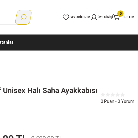
0
FAVORILERIM
ÜYE GIRIŞI
SEPETIM
atanlar
f Unisex Halı Saha Ayakkabısı
0 Puan - 0 Yorum