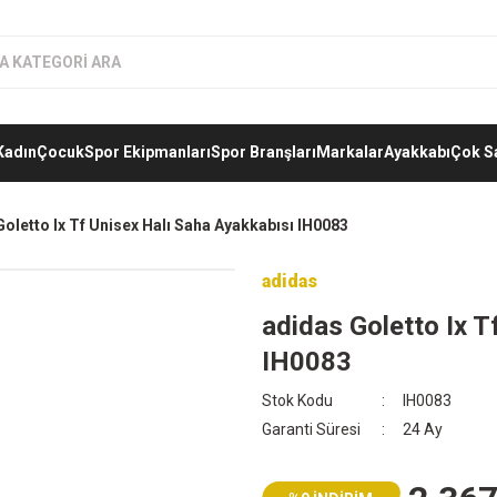
Kadın
Çocuk
Spor Ekipmanları
Spor Branşları
Markalar
Ayakkabı
Çok S
oletto Ix Tf Unisex Halı Saha Ayakkabısı IH0083
adidas
adidas Goletto Ix T
IH0083
Stok Kodu
IH0083
Garanti Süresi
24 Ay