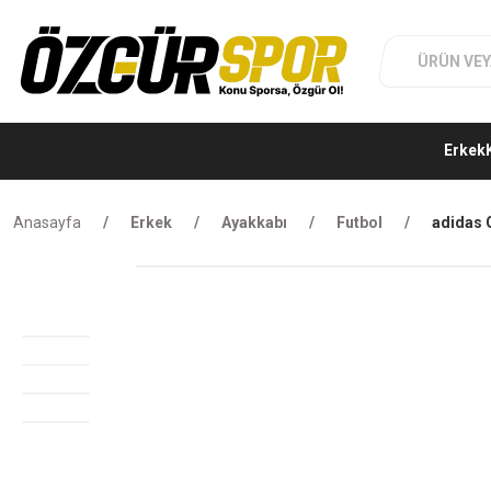
Erkek
Anasayfa
Erkek
Ayakkabı
Futbol
adidas G