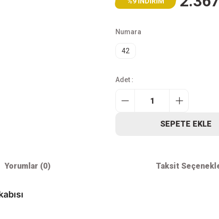
2.367
%9 İNDİRİM
Numara
42
Adet :
SEPETE EKLE
Yorumlar (0)
Taksit Seçenekl
kabısı