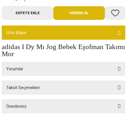
Bot
SEPETE EKLE
HEMEN AL
Outdoor
Ürün Bilgisi
Terlik
adidas I Dy Mı Jog Bebek Eşofman Takımı
Mor
Yorumlar
ü
Taksit Seçenekleri
Bu ürüne ilk yorumu siz yapın!
Önerileriniz
Yorum Yaz
Bu ürünün fiyat bilgisi, resim, ürün açıklamalarında ve diğer konularda
yetersiz gördüğünüz noktaları öneri formunu kullanarak tarafımıza