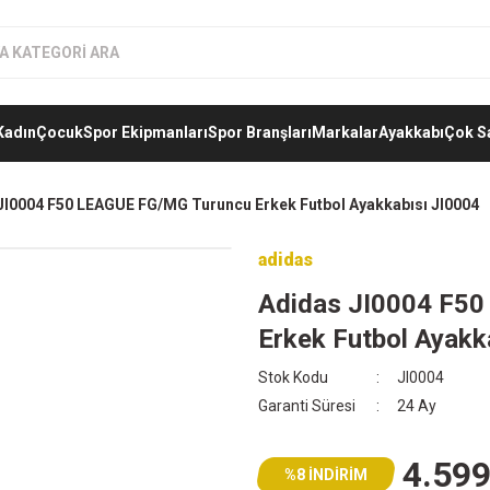
Kadın
Çocuk
Spor Ekipmanları
Spor Branşları
Markalar
Ayakkabı
Çok S
JI0004 F50 LEAGUE FG/MG Turuncu Erkek Futbol Ayakkabısı JI0004
adidas
Adidas JI0004 F5
Erkek Futbol Ayakk
Stok Kodu
JI0004
Garanti Süresi
24 Ay
4.599
%8 İNDİRİM