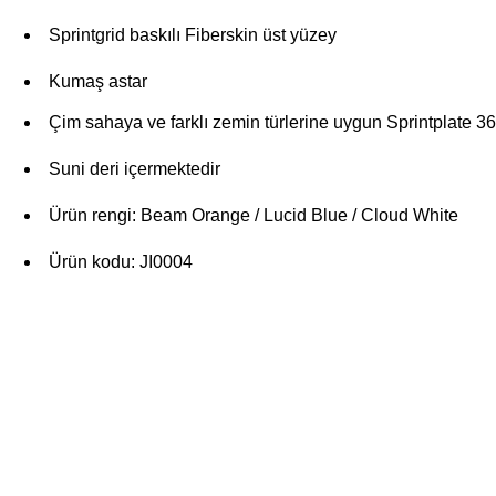
Sprintgrid baskılı Fiberskin üst yüzey
Kumaş astar
Çim sahaya ve farklı zemin türlerine uygun Sprintplate 3
Suni deri içermektedir
Ürün rengi: Beam Orange / Lucid Blue / Cloud White
Ürün kodu: JI0004
Bu ürünün fiyat bilgisi, resim, ürün açıklamalarında ve diğer konularda yeters
Görüş ve önerileriniz için teşekkür ederiz.
Üyelik
Ürün resmi kalitesiz, bozuk veya görüntülenemiyor.
Ürün açıklamasında eksik bilgiler bulunuyor.
Özgür Spor, spor tutkunlarının özgürce alışveriş
Yeni Üyelik
yapabileceği, spor ekipmanlarına erişebileceği bir
Ürün bilgilerinde hatalar bulunuyor.