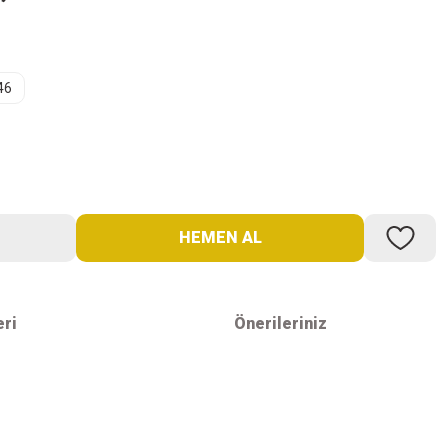
46
HEMEN AL
eri
Önerileriniz