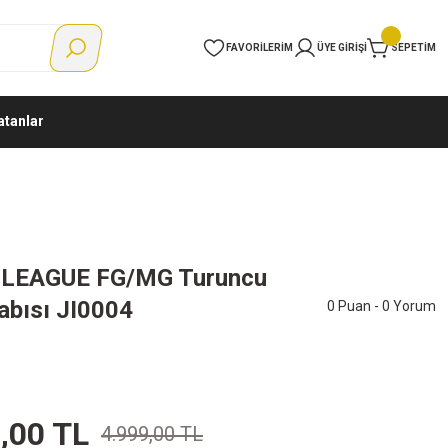
FAVORILERIM
ÜYE GIRIŞI
SEPETIM
atanlar
0 LEAGUE FG/MG Turuncu
abısı JI0004
0 Puan - 0 Yorum
,00 TL
4.999,00 TL