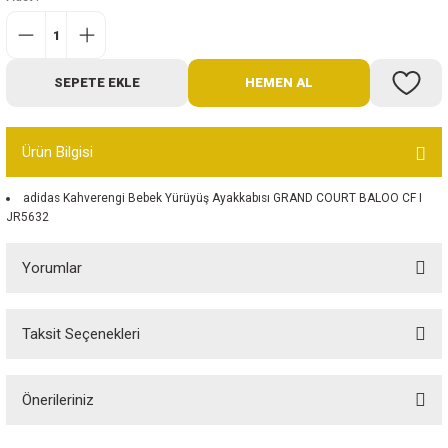
Bot
Outdoor
SEPETE EKLE
HEMEN AL
Terlik
Ürün Bilgisi
adidas Kahverengi Bebek Yürüyüş Ayakkabısı GRAND COURT BALOO CF I
JR5632
Yorumlar
ü
Taksit Seçenekleri
Bu ürüne ilk yorumu siz yapın!
Önerileriniz
Yorum Yaz
Bu ürünün fiyat bilgisi, resim, ürün açıklamalarında ve diğer konularda