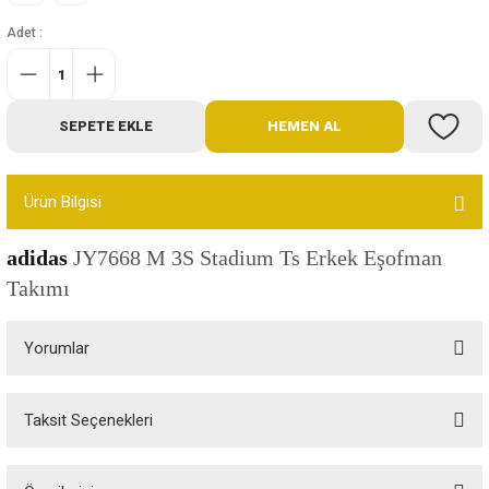
Bot
Adet :
Outdoor
SEPETE EKLE
HEMEN AL
Terlik
Ürün Bilgisi
adidas
JY7668 M 3S Stadium Ts Erkek Eşofman
Takımı
ü
Yorumlar
Taksit Seçenekleri
Bu ürüne ilk yorumu siz yapın!