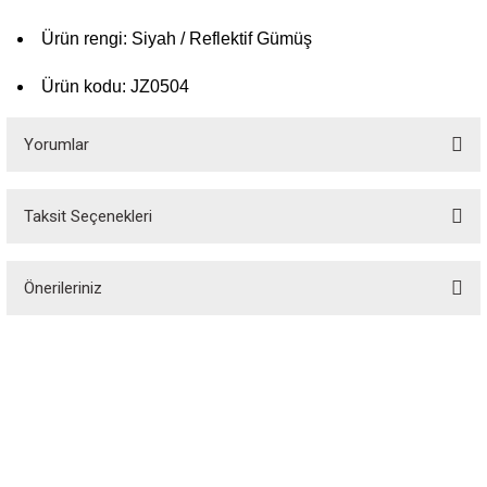
Ürün rengi: Siyah / Reflektif Gümüş
Ürün kodu: JZ0504
Yorumlar
Taksit Seçenekleri
Bu ürüne ilk yorumu siz yapın!
Önerileriniz
Yorum Yaz
Bu ürünün fiyat bilgisi, resim, ürün açıklamalarında ve diğer konularda
yetersiz gördüğünüz noktaları öneri formunu kullanarak tarafımıza
iletebilirsiniz.
Görüş ve önerileriniz için teşekkür ederiz.
Özgür Spor, spor tutkunlarının özgürce alışveriş yapabileceği, spor
ekipmanlarına erişebileceği bir platformdur. 1988 yılında kurulan Özgür Spor,
Ürün resmi kalitesiz, bozuk veya görüntülenemiyor.
spor dünyasındaki kaliteli ekipmanları elde etmek için vazgeçilmez bir alışveriş
sitesidir.