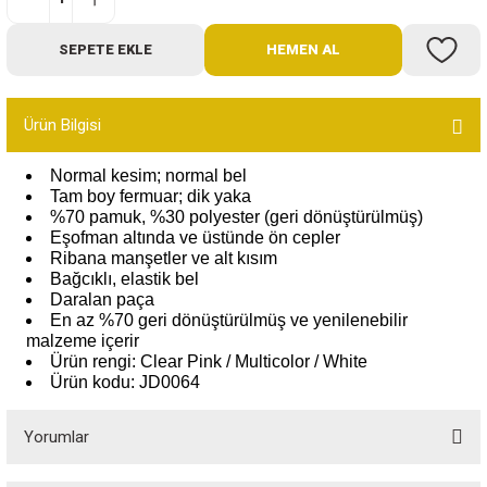
Bot
SEPETE EKLE
HEMEN AL
Outdoor
Ürün Bilgisi
Terlik
Normal kesim; normal bel
Tam boy fermuar; dik yaka
%70 pamuk, %30 polyester (geri dönüştürülmüş)
Eşofman altında ve üstünde ön cepler
Ribana manşetler ve alt kısım
Bağcıklı, elastik bel
ü
Daralan paça
En az %70 geri dönüştürülmüş ve yenilenebilir
malzeme içerir
Ürün rengi: Clear Pink / Multicolor / White
Ürün kodu: JD0064
Yorumlar