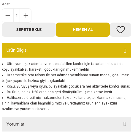
Adet :
Bot
Outdoor
SEPETE EKLE
HEMEN AL
Terlik
Ürün Bilgisi
Ultra yumuşak adımlar ve nefes alabilen konfor için tasarlanan bu adidas
koşu ayakkabısı, hareketli çocuklar için mükemmeldir.
Dreamstrike orta tabanı ile her adımda yastıklama sunan model, çözülmez
ü
bağcık yapısı ile hızlıca giyilip çıkarılabilir.
Koşu, yürüyüş veya oyun, bu ayakkabı çocuklara her aktivitede konfor sunar.
Bu ürün, en az %20 oranında geri dönüştürülmüş malzeme içerir.
Halihazırda üretilmiş malzemeleri tekrar kullanarak, atıkların azalmasına,
sınırlı kaynaklara olan bağımlılığımızı ve ürettiğimiz ürünlerin ayak izini
azaltmaya yardımcı oluyoruz.
Yorumlar