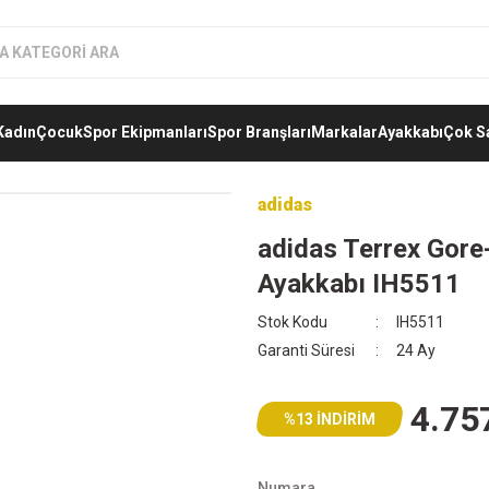
Kadın
Çocuk
Spor Ekipmanları
Spor Branşları
Markalar
Ayakkabı
Çok S
adidas
adidas Terrex Gore
Ayakkabı IH5511
Stok Kodu
IH5511
Garanti Süresi
24 Ay
4.75
%13 İNDİRİM
Numara