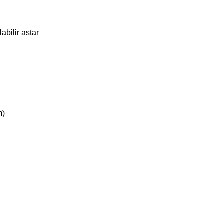
abilir astar
m)
iz gördüğünüz noktaları öneri formunu kullanarak tarafımıza iletebilirsiniz.