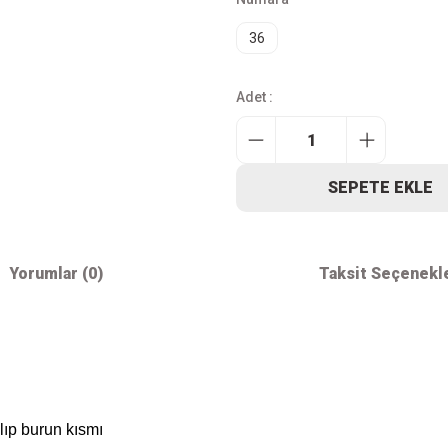
36
Adet :
SEPETE EKLE
Yorumlar (0)
Taksit Seçenekl
lıp burun kısmı