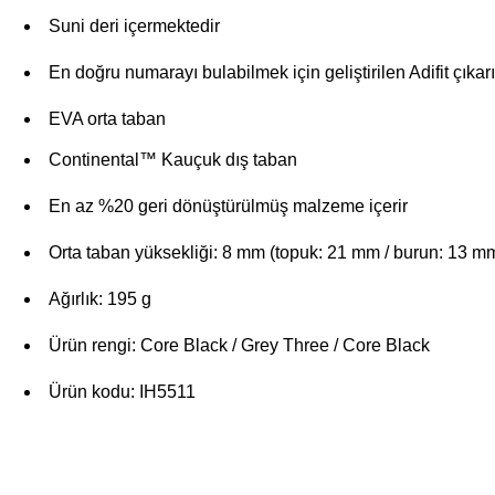
Suni deri içermektedir
En doğru numarayı bulabilmek için geliştirilen Adifit çıkarıl
EVA orta taban
Continental™ Kauçuk dış taban
En az %20 geri dönüştürülmüş malzeme içerir
Orta taban yüksekliği: 8 mm (topuk: 21 mm / burun: 13 m
Ağırlık: 195 g
Ürün rengi: Core Black / Grey Three / Core Black
Ürün kodu: IH5511
Bu ürünün fiyat bilgisi, resim, ürün açıklamalarında ve diğer konularda yeters
Görüş ve önerileriniz için teşekkür ederiz.