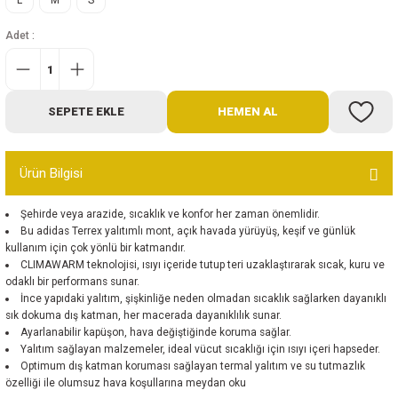
L
M
S
Bot
Adet :
Outdoor
Terlik
SEPETE EKLE
HEMEN AL
Ürün Bilgisi
Şehirde veya arazide, sıcaklık ve konfor her zaman önemlidir.
Bu adidas Terrex yalıtımlı mont, açık havada yürüyüş, keşif ve günlük
ü
kullanım için çok yönlü bir katmandır.
CLIMAWARM teknolojisi, ısıyı içeride tutup teri uzaklaştırarak sıcak, kuru ve
odaklı bir performans sunar.
İnce yapıdaki yalıtım, şişkinliğe neden olmadan sıcaklık sağlarken dayanıklı
sık dokuma dış katman, her macerada dayanıklılık sunar.
Ayarlanabilir kapüşon, hava değiştiğinde koruma sağlar.
Yalıtım sağlayan malzemeler, ideal vücut sıcaklığı için ısıyı içeri hapseder.
Optimum dış katman koruması sağlayan termal yalıtım ve su tutmazlık
özelliği ile olumsuz hava koşullarına meydan oku