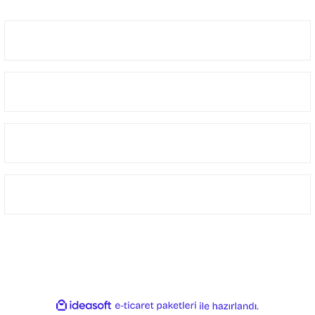
8441808249
Üyelik
Gönder
Kurumsal
Alışveriş
İletişim Bilgilerimiz
© Telif Hakkı 2023 Kredi kartı bilgileri 256bit SSL sertifikası ile korunmaktadır
ideasoft
ile
e-