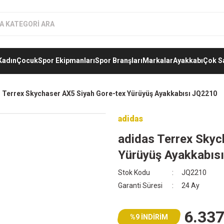
Kadın
Çocuk
Spor Ekipmanları
Spor Branşları
Markalar
Ayakkabı
Çok S
 Terrex Skychaser AX5 Siyah Gore-tex Yürüyüş Ayakkabısı JQ2210
adidas
adidas Terrex Skyc
Yürüyüş Ayakkabıs
Stok Kodu
JQ2210
Garanti Süresi
24 Ay
6.337
%9 İNDİRİM