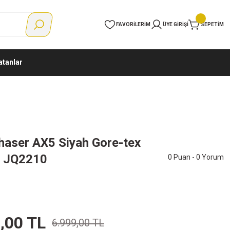
FAVORILERIM
ÜYE GIRIŞI
SEPETIM
atanlar
haser AX5 Siyah Gore-tex
ı JQ2210
0 Puan - 0 Yorum
,00 TL
6.999,00 TL