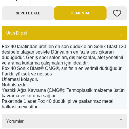
Bot
SEPETE EKLE
HEMEN AL
Outdoor
Ürün Bilgisi
Terlik
Fox 40 tarafından üretilen en son düdük olan Sonik Blast 120
desibele ulaşan sesiyle Dünya nın en fazla ses çıkaran
düdüğüdür. Geniş spor salonları, dış mekanlar, afet yönetimi
ve arama kurtarma çalışmaları için idealdir.
Fox 40 Sonik Blast® CMG®, sınıfının en verimli düdüğüdür
Farklı, yüksek ve net ses
ü
Üflemesi kolaydır.
Nohutsuzdur.
Yastıklı Ağız Kavrama (CMG®): Termoplastik malzeme üstün
kavrama ve koruma sağlar
Paketinde 1 adet Fox 40 düdük ipi ve paslanmaz metal
halkası mevcuttur.
Yorumlar