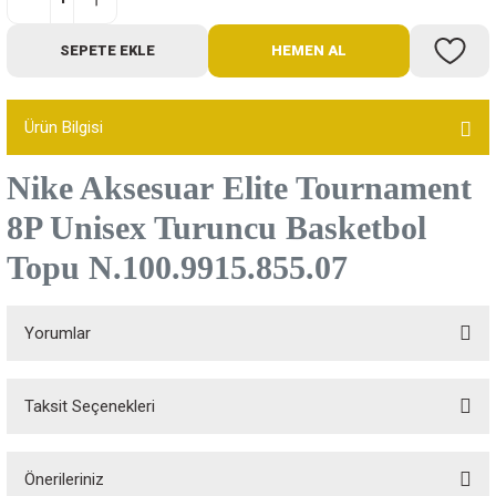
Bot
SEPETE EKLE
HEMEN AL
Outdoor
Ürün Bilgisi
Terlik
Nike Aksesuar
Elite Tournament
8P Unisex Turuncu Basketbol
Topu N.100.9915.855.07
ü
Yorumlar
Taksit Seçenekleri
Bu ürüne ilk yorumu siz yapın!
Önerileriniz
Yorum Yaz