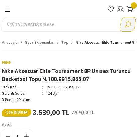
Geri Dön
Geri Dön
Geri Dön
Geri Dön
Geri Dön
Geri Dön
Geri Dön
nları
rı
Ayakkabı
Giyim
Aksesuar
Ayakkabı
Giyim
Aksesuar
Ayakkabı
Giyim
Adidas
Nike
Reebok
Puma
Lotto
Günlük
Eşofman Altı
Çanta
Günlük Giyim
Alt eşofman
Çanta
Günlük
Eşofman Altı
Ayakkabı
Ayakkabı
Ayakkabı
Ayakkabı
Ayakkabı
Anasayfa
Spor Ekipmanları
Top
Nike Aksesuar Elite Tournament 8
Koşu
Eşofman Takımı
Çorap
Koşu
Büstiyer
Çorap
Koşu
Eşofman Takımı
Giyim
Giyim
Giyim
Giyim
Giyim
Nike
Futbol
Eşofman Üstü
Eldiven
Antrenman
Eşofman Takımı
Eldiven
Futbol
Mont
Aksesuar
Aksesuar
Aksesuar
Aksesuar
Aksesuar
Nike Aksesuar Elite Tournament 8P Unisex Turuncu
Basketbol Topu N.100.9915.855.07
Antrenman
Mont
Şapka
Outdoor
Mont
Şapka
Basketbol
Sweatshirt
Stok Kodu
N.100.9915.855.07
Garanti Süresi
24 Ay
Tenis
Şort
Terlik
Sweatshirt
Bebek
Tayt
0 Puan - 0 Yorum
3.539,00 TL
7.999,00 TL
%56 İNDİRİM
Basketbol
Sweatshirt
Tayt
Outdoor
Tişört
Adet :
Boks
Tişört
Tişört
Sandalet