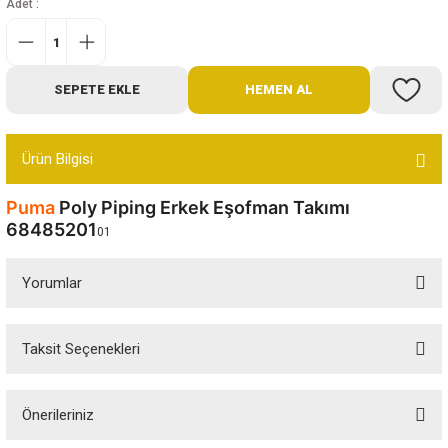
Adet :
Bot
Outdoor
SEPETE EKLE
HEMEN AL
Terlik
Ürün Bilgisi
Puma
Poly Piping Erkek Eşofman Takımı
68485201
01
ü
Yorumlar
Taksit Seçenekleri
Bu ürüne ilk yorumu siz yapın!
Önerileriniz
Yorum Yaz