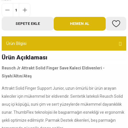
Bot
Outdoor
SEPETE EKLE
HEMEN AL
Terlik
Ürün Bilgisi
Ürün Açıklaması
Reusch Jr Attrakt Solid Finger Save Kaleci Eldivenleri -
Siyah/Altın/Ateş
ü
Attrakt Solid Finger Support Junior, uzun ömürlü bir ürün arayan
kaleciler için mükemmel bir eldivendir. Sentetik lateksli Reusch Solid
avuç içi köpüğü, suni çim ve sert yüzeylerde mükemmel dayanıklılık
sunar. ThumbFlex teknolojisi ile başparmağın esnekliği ve ergonomik
şekli optimize edilmiştir. Parmak Destek dikenleri, beş parmağın