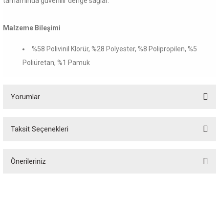
tamamında güvenilir denge sağlar.
Malzeme Bileşimi
%58 Polivinil Klorür, %28 Polyester, %8 Polipropilen, %5
Poliüretan, %1 Pamuk
Yorumlar
Taksit Seçenekleri
Bu ürüne ilk yorumu siz yapın!
Önerileriniz
Yorum Yaz
Bu ürünün fiyat bilgisi, resim, ürün açıklamalarında ve diğer konularda
yetersiz gördüğünüz noktaları öneri formunu kullanarak tarafımıza
iletebilirsiniz.
Görüş ve önerileriniz için teşekkür ederiz.
Özgür Spor, spor tutkunlarının özgürce alışveriş yapabileceği, spor