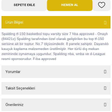
SEPETE EKLE
HEMEN AL
Bot
Outdoor
Ürün Bilgisi
Terlik
Spalding tf-150 basketbol topu varsity size 7 fıba approved - Onaylı
(84421z) Spalding tarafından özel olarak geliştirilen bu top tf-150
serisine ait bir toptur. No.7 ölçüsündedir. 8 panele sahiptir. Dayanıklı
kauçuk kaplama malzemeden üretilmiştir. Her türlü dış mekan
zemininde oynamaya uygundur. Spalding nba, wnba ve d-League
resmi sponsorudur. Fıba approved
ü
Yorumlar
Taksit Seçenekleri
Bu ürüne ilk yorumu siz yapın!
Önerileriniz
Yorum Yaz