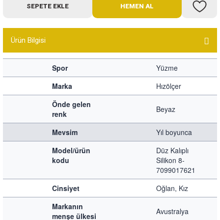
SEPETE EKLE
HEMEN AL
Bot
Outdoor
Ürün Bilgisi
Terlik
Spor
Yüzme
Marka
Hızölçer
Önde gelen
Beyaz
renk
Mevsim
Yıl boyunca
ü
Model/ürün
Düz Kalıplı
kodu
Silikon 8-
7099017621
Cinsiyet
Oğlan, Kız
Markanın
Avustralya
menşe ülkesi