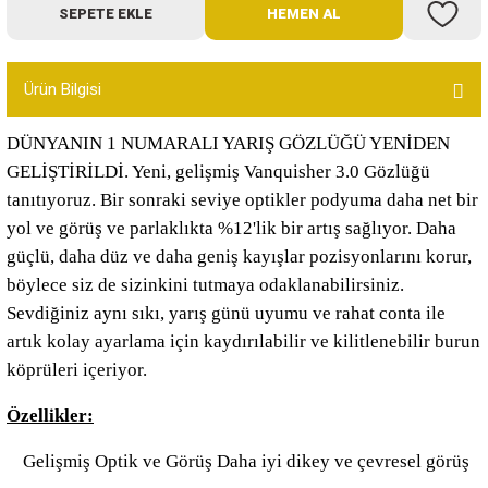
SEPETE EKLE
HEMEN AL
Bot
Outdoor
Ürün Bilgisi
Terlik
DÜNYANIN 1 NUMARALI YARIŞ GÖZLÜĞÜ YENİDEN
GELİŞTİRİLDİ. Yeni, gelişmiş Vanquisher 3.0 Gözlüğü
tanıtıyoruz. Bir sonraki seviye optikler podyuma daha net bir
yol ve görüş ve parlaklıkta %12'lik bir artış sağlıyor. Daha
güçlü, daha düz ve daha geniş kayışlar pozisyonlarını korur,
böylece siz de sizinkini tutmaya odaklanabilirsiniz.
ü
Sevdiğiniz aynı sıkı, yarış günü uyumu ve rahat conta ile
artık kolay ayarlama için kaydırılabilir ve kilitlenebilir burun
köprüleri içeriyor.
Özellikler:
Gelişmiş Optik ve Görüş Daha iyi dikey ve çevresel görüş