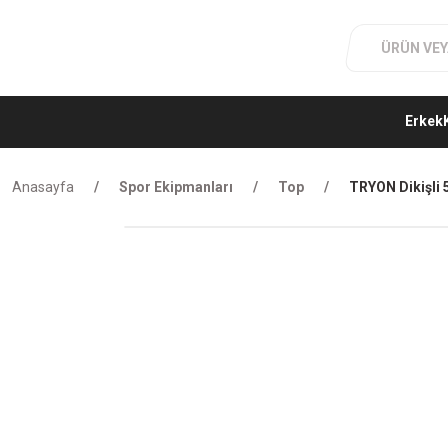
Erkek
Anasayfa
Spor Ekipmanları
Top
TRYON Dikişli 