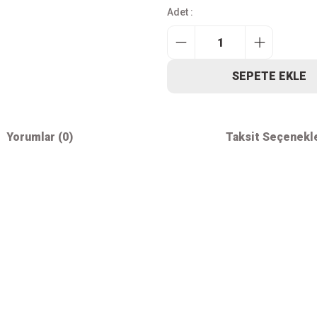
Adet :
SEPETE EKLE
Yorumlar (0)
Taksit Seçenekl
iz gördüğünüz noktaları öneri formunu kullanarak tarafımıza iletebilirsiniz.
Bu ürüne ilk yorumu siz yapın!
Kurumsal
Alışver
Yorum Yaz
İletişim
Mesafeli S