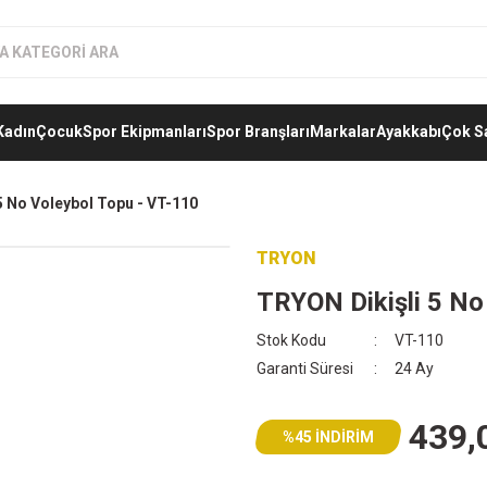
Kadın
Çocuk
Spor Ekipmanları
Spor Branşları
Markalar
Ayakkabı
Çok S
5 No Voleybol Topu - VT-110
TRYON
TRYON Dikişli 5 No
Stok Kodu
VT-110
Garanti Süresi
24 Ay
439,
%45 İNDİRİM