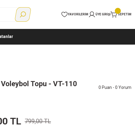
FAVORILERIM
ÜYE GIRIŞI
SEPETIM
atanlar
 Voleybol Topu - VT-110
0 Puan - 0 Yorum
00 TL
799,00 TL