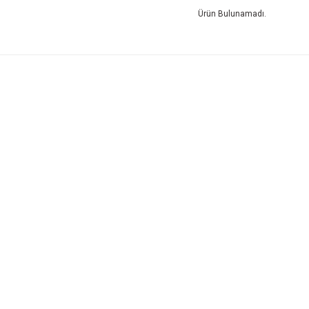
Ürün Bulunamadı.
Kurumsal
Alışver
İletişim
Mesafeli S