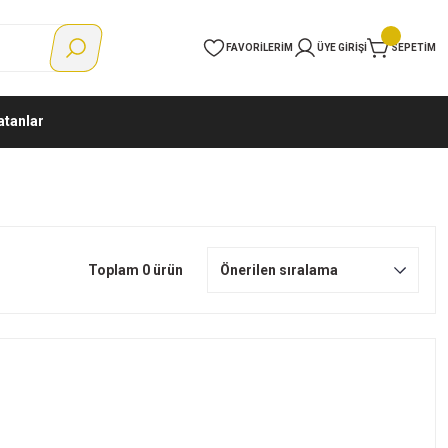
FAVORILERIM
ÜYE GIRIŞI
SEPETIM
atanlar
Toplam 0 ürün