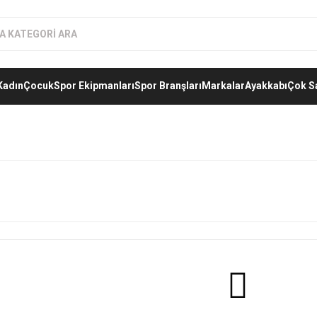
Kadın
Çocuk
Spor Ekipmanları
Spor Branşları
Markalar
Ayakkabı
Çok S