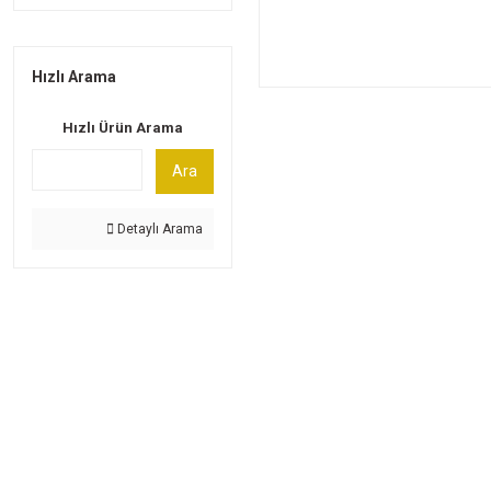
Hızlı Arama
Hızlı Ürün Arama
Ara
Detaylı Arama
Üyelik
Özgür Spor, spor tutkunlarının özgürce alışveriş
Yeni Üyelik