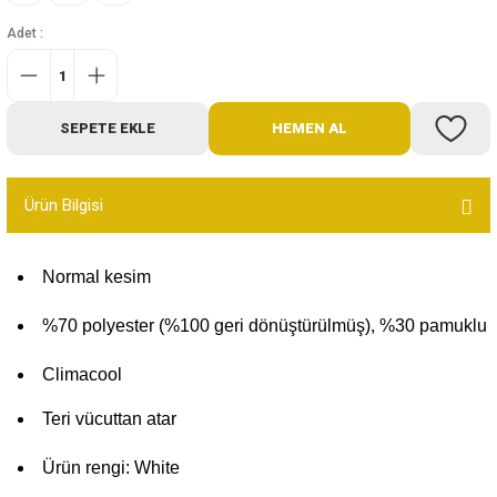
Bot
Adet :
Outdoor
SEPETE EKLE
HEMEN AL
Terlik
Ürün Bilgisi
Normal kesim
ü
%70 polyester (%100 geri dönüştürülmüş), %30 pamuklu
Climacool
Teri vücuttan atar
Ürün rengi: White