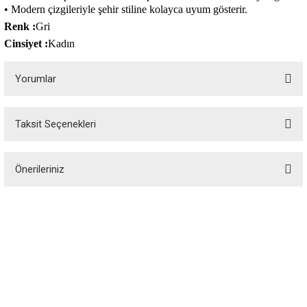
• Modern çizgileriyle şehir stiline kolayca uyum gösterir.
Renk
:
Gri
Cinsiyet
:
Kadın
Yorumlar
Taksit Seçenekleri
Bu ürüne ilk yorumu siz yapın!
Önerileriniz
Yorum Yaz
Bu ürünün fiyat bilgisi, resim, ürün açıklamalarında ve diğer konularda
yetersiz gördüğünüz noktaları öneri formunu kullanarak tarafımıza
iletebilirsiniz.
Görüş ve önerileriniz için teşekkür ederiz.
Özgür Spor, spor tutkunlarının özgürce alışveriş yapabileceği, spor
ekipmanlarına erişebileceği bir platformdur. 1988 yılında kurulan Özgür Spor,
Ürün resmi kalitesiz, bozuk veya görüntülenemiyor.
spor dünyasındaki kaliteli ekipmanları elde etmek için vazgeçilmez bir alışveriş
sitesidir.
Ürün açıklamasında eksik bilgiler bulunuyor.