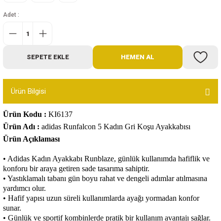
Bot
Adet :
Outdoor
SEPETE EKLE
HEMEN AL
Terlik
Ürün Bilgisi
Ürün Kodu
:
KI6137
Ürün Adı
:
adidas Runfalcon 5 Kadın Gri Koşu Ayakkabısı
ü
Ürün Açıklaması
• Adidas Kadın Ayakkabı Runblaze, günlük kullanımda hafiflik ve
konforu bir araya getiren sade tasarıma sahiptir.
• Yastıklamalı tabanı gün boyu rahat ve dengeli adımlar atılmasına
yardımcı olur.
• Hafif yapısı uzun süreli kullanımlarda ayağı yormadan konfor
sunar.
• Günlük ve sportif kombinlerde pratik bir kullanım avantajı sağlar.