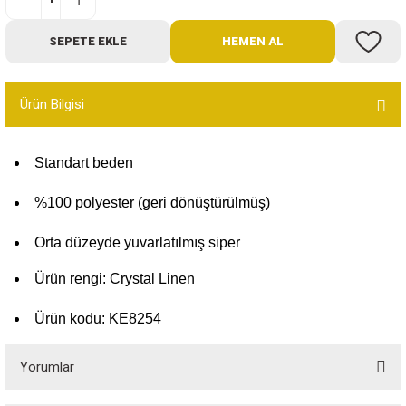
Bot
SEPETE EKLE
HEMEN AL
Outdoor
Ürün Bilgisi
Terlik
Standart beden
%100 polyester (geri dönüştürülmüş)
Orta düzeyde yuvarlatılmış siper
ü
Ürün rengi: Crystal Linen
Ürün kodu: KE8254
Yorumlar