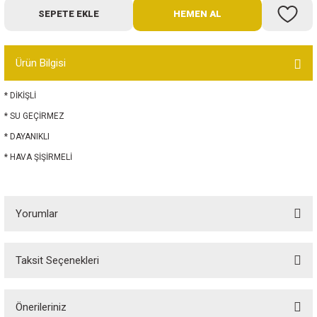
SEPETE EKLE
HEMEN AL
Bot
Outdoor
Ürün Bilgisi
Terlik
* DİKİŞLİ
* SU GEÇİRMEZ
* DAYANIKLI
* HAVA ŞİŞİRMELİ
ü
Yorumlar
Taksit Seçenekleri
Bu ürüne ilk yorumu siz yapın!
Önerileriniz
Yorum Yaz