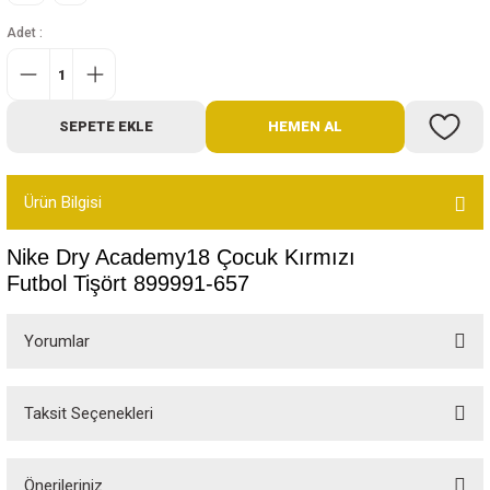
Bot
Adet :
Outdoor
SEPETE EKLE
HEMEN AL
Terlik
Ürün Bilgisi
Nike Dry Academy18 Çocuk Kırmızı
Futbol Tişört 899991-657
ü
Yorumlar
Taksit Seçenekleri
Bu ürüne ilk yorumu siz yapın!
Önerileriniz