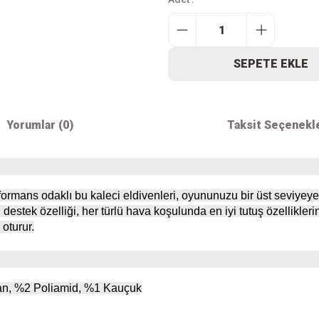
SEPETE EKLE
Yorumlar (0)
Taksit Seçenekl
erformans odaklı bu kaleci eldivenleri, oyununuzu bir üst seviyeye
stek özelliği, her türlü hava koşulunda en iyi tutuş özelliklerin
oturur.
tan, %2 Poliamid, %1 Kauçuk