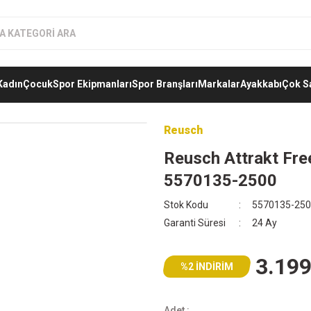
Kadın
Çocuk
Spor Ekipmanları
Spor Branşları
Markalar
Ayakkabı
Çok S
Reusch
Reusch Attrakt Free
5570135-2500
Stok Kodu
5570135-250
Garanti Süresi
24 Ay
3.199
%2 İNDİRİM
Adet :