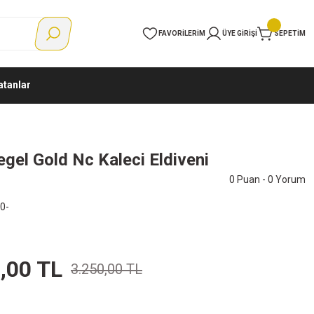
FAVORILERIM
ÜYE GIRIŞI
SEPETIM
atanlar
gel Gold Nc Kaleci Eldiveni
0 Puan - 0 Yorum
0-
,00 TL
3.250,00 TL