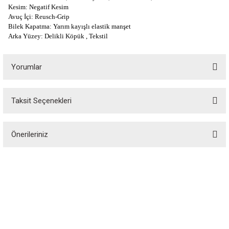
Kesim: Negatif Kesim
Avuç İçi: Reusch-Grip
Bilek Kapatma: Yarım kayışlı elastik manşet
Arka Yüzey: Delikli Köpük , Tekstil
Yorumlar
Taksit Seçenekleri
Bu ürüne ilk yorumu siz yapın!
Önerileriniz
Yorum Yaz
Bu ürünün fiyat bilgisi, resim, ürün açıklamalarında ve diğer konularda
yetersiz gördüğünüz noktaları öneri formunu kullanarak tarafımıza
iletebilirsiniz.
Görüş ve önerileriniz için teşekkür ederiz.
Özgür Spor, spor tutkunlarının özgürce alışveriş yapabileceği, spor
ekipmanlarına erişebileceği bir platformdur. 1988 yılında kurulan Özgür Spor,
Ürün resmi kalitesiz, bozuk veya görüntülenemiyor.
spor dünyasındaki kaliteli ekipmanları elde etmek için vazgeçilmez bir alışveriş
sitesidir.
Ürün açıklamasında eksik bilgiler bulunuyor.