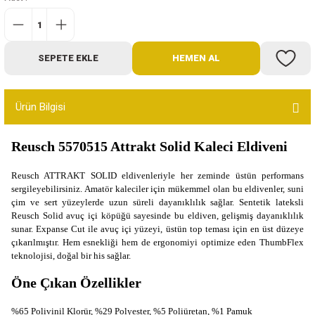
Bot
Outdoor
SEPETE EKLE
HEMEN AL
Terlik
Ürün Bilgisi
Reusch 5570515 Attrakt Solid Kaleci Eldiveni
Reusch ATTRAKT SOLID eldivenleriyle her zeminde üstün performans
ü
sergileyebilirsiniz. Amatör kaleciler için mükemmel olan bu eldivenler, suni
çim ve sert yüzeylerde uzun süreli dayanıklılık sağlar. Sentetik lateksli
Reusch Solid avuç içi köpüğü sayesinde bu eldiven, gelişmiş dayanıklılık
sunar. Expanse Cut ile avuç içi yüzeyi, üstün top teması için en üst düzeye
çıkarılmıştır. Hem esnekliği hem de ergonomiyi optimize eden ThumbFlex
teknolojisi, doğal bir his sağlar.
Öne Çıkan Özellikler
%65 Polivinil Klorür, %29 Polyester, %5 Poliüretan, %1 Pamuk