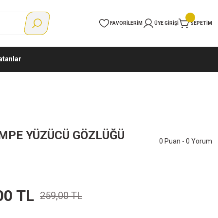
FAVORILERIM
ÜYE GIRIŞI
SEPETIM
atanlar
EMPE YÜZÜCÜ GÖZLÜĞÜ
0 Puan - 0 Yorum
00 TL
259,00 TL