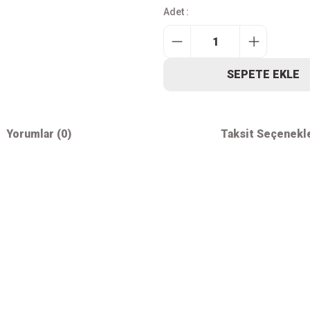
Adet :
SEPETE EKLE
Yorumlar (0)
Taksit Seçenekl
iz gördüğünüz noktaları öneri formunu kullanarak tarafımıza iletebilirsiniz.
Bu ürüne ilk yorumu siz yapın!
Kurumsal
Alışver
Yorum Yaz
İletişim
Mesafeli S