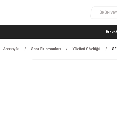
Erkek
Anasayfa
Spor Ekipmanları
Yüzücü Gözlüğü
SE