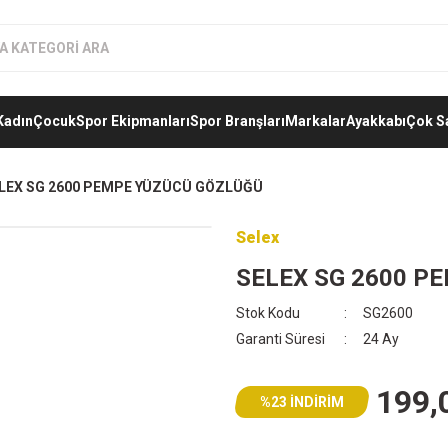
Kadın
Çocuk
Spor Ekipmanları
Spor Branşları
Markalar
Ayakkabı
Çok S
LEX SG 2600 PEMPE YÜZÜCÜ GÖZLÜĞÜ
Selex
SELEX SG 2600 P
Stok Kodu
SG2600
Garanti Süresi
24 Ay
199,
%23 İNDİRİM