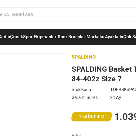
Kadın
Çocuk
Spor Ekipmanları
Spor Branşları
Markalar
Ayakkabı
Çok S
SPALDING
SPALDING Basket T
84-402z Size 7
Stok Kodu
TOPBSKSPA
Garanti Süresi
24 Ay
1.03
%20 İNDİRİM
Adet :