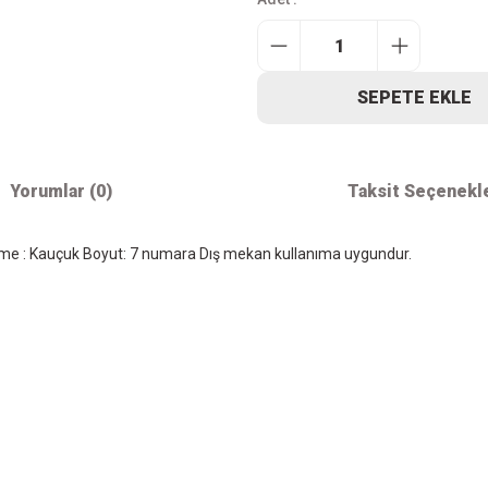
SEPETE EKLE
Yorumlar (0)
Taksit Seçenekl
me : Kauçuk Boyut: 7 numara Dış mekan kullanıma uygundur.
iz gördüğünüz noktaları öneri formunu kullanarak tarafımıza iletebilirsiniz.
Bu ürüne ilk yorumu siz yapın!
Kurumsal
Alışver
Yorum Yaz
İletişim
Mesafeli S
Sözleşmes