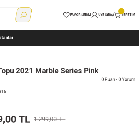
FAVORILERIM
ÜYE GIRIŞI
SEPETIM
atanlar
opu 2021 Marble Series Pink
0 Puan - 0 Yorum
316
9,00 TL
1.299,00 TL