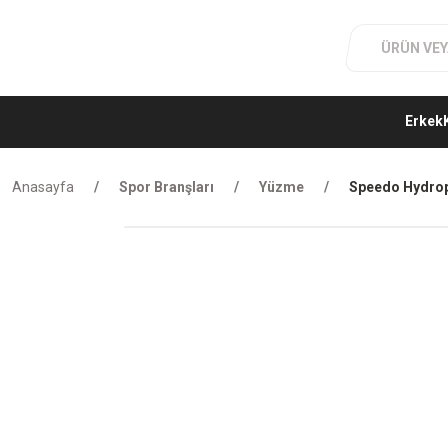
Erkek
Anasayfa
Spor Branşları
Yüzme
Speedo Hydrop