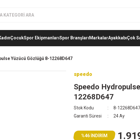
Kadın
Çocuk
Spor Ekipmanları
Spor Branşları
Markalar
Ayakkabı
Çok S
ulse Yüzücü Gözlüğü 8-12268D647
speedo
Speedo Hydropulse
12268D647
Stok Kodu
8-12268D64
Garanti Süresi
24 Ay
1.91
%46 İNDİRİM