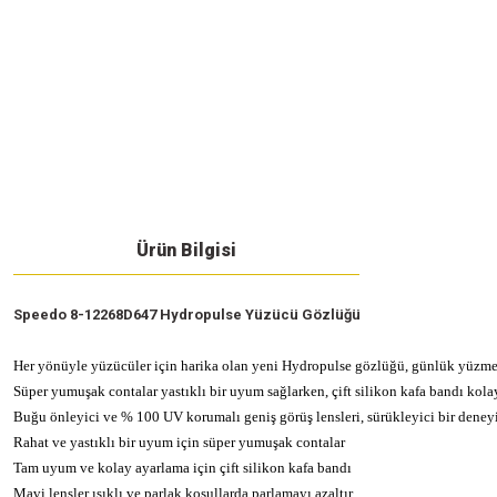
Ürün Bilgisi
Speedo 8-12268D647 Hydropulse Yüzücü Gözlüğü
Her yönüyle yüzücüler için harika olan yeni Hydropulse gözlüğü, günlük yüzm
Süper yumuşak contalar yastıklı bir uyum sağlarken, çift silikon kafa bandı kolay
Buğu önleyici ve % 100 UV korumalı geniş görüş lensleri, sürükleyici bir deneyim 
Rahat ve yastıklı bir uyum için süper yumuşak contalar
Tam uyum ve kolay ayarlama için çift silikon kafa bandı
Mavi lensler ışıklı ve parlak koşullarda parlamayı azaltır.