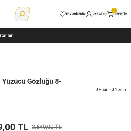
FAVORILERIM
ÜYE GIRIŞI
SEPETIM
atanlar
 Yüzücü Gözlüğü 8-
0 Puan - 0 Yorum
7
9,00 TL
3.549,00 TL