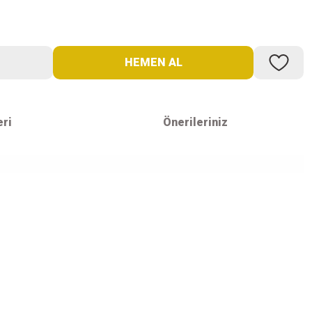
HEMEN AL
eri
Önerileriniz
iş
İletişim Bilgilerimiz
atış
info@ozgurspor.com
i