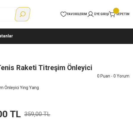
FAVORILERIM
ÜYE GIRIŞI
SEPETIM
atanlar
nis Raketi Titreşim Önleyici
0 Puan - 0 Yorum
im Önleyici Ying Yang
00 TL
359,00 TL