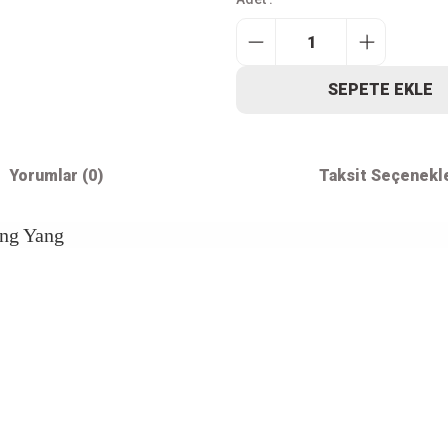
SEPETE EKLE
Yorumlar (0)
Taksit Seçenekl
ing Yang
iz gördüğünüz noktaları öneri formunu kullanarak tarafımıza iletebilirsiniz.
Bu ürüne ilk yorumu siz yapın!
Kurumsal
Alışver
Yorum Yaz
İletişim
Mesafeli S
Sözleşmes