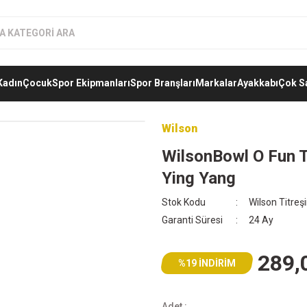
Kadın
Çocuk
Spor Ekipmanları
Spor Branşları
Markalar
Ayakkabı
Çok S
Wilson
WilsonBowl O Fun Te
Ying Yang
Stok Kodu
Wilson Titreş
Garanti Süresi
24 Ay
289,
%19 İNDİRİM
Adet :